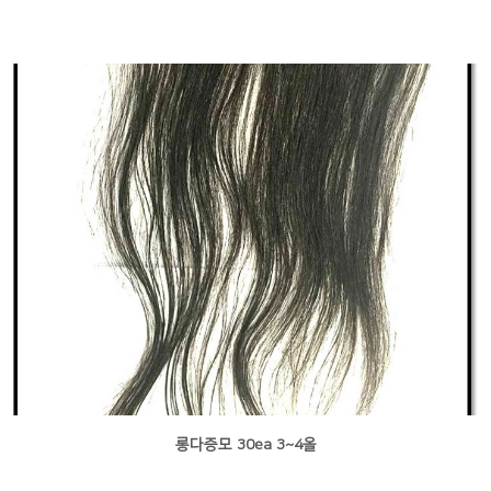
롱다증모 30ea 3~4올