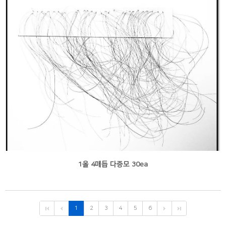
1올 4매듭 다증모 30ea
1
2
3
4
5
6