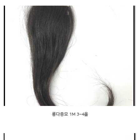
롱다증모 1M 3~4올